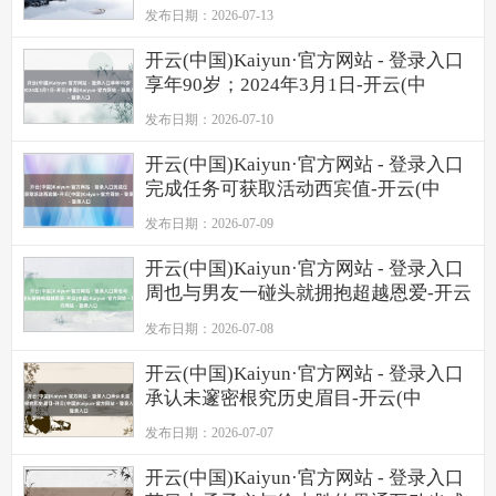
江、海南、上海-开云(中国)Kaiyun·官
发布日期：2026-07-13
方网站 - 登录入口
开云(中国)Kaiyun·官方网站 - 登录入口
享年90岁；2024年3月1日-开云(中
国)Kaiyun·官方网站 - 登录入口
发布日期：2026-07-10
开云(中国)Kaiyun·官方网站 - 登录入口
完成任务可获取活动西宾值-开云(中
国)Kaiyun·官方网站 - 登录入口
发布日期：2026-07-09
开云(中国)Kaiyun·官方网站 - 登录入口
周也与男友一碰头就拥抱超越恩爱-开云
(中国)Kaiyun·官方网站 - 登录入口
发布日期：2026-07-08
开云(中国)Kaiyun·官方网站 - 登录入口
承认未邃密根究历史眉目-开云(中
国)Kaiyun·官方网站 - 登录入口
发布日期：2026-07-07
开云(中国)Kaiyun·官方网站 - 登录入口