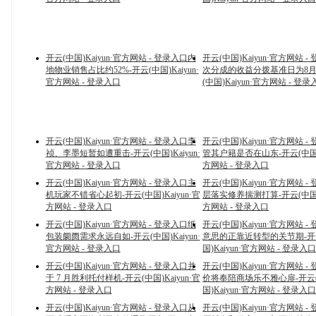
开云(中国)Kaiyun·官方网站 - 登录入口内
开云(中国)Kaiyun·官方网站 
地物业销售占比约52%-开云(中国)Kaiyun·
次分成的收益分拨基准日为8月
官方网站 - 登录入口
(中国)Kaiyun·官方网站 - 登
开云(中国)Kaiyun·官方网站 - 登录入口李
开云(中国)Kaiyun·官方网站 
祯、李墨短暂如遭重击-开云(中国)Kaiyun·
管其户籍是否在山东-开云(中国)K
官方网站 - 登录入口
方网站 - 登录入口
开云(中国)Kaiyun·官方网站 - 登录入口主
开云(中国)Kaiyun·官方网站 
机玩家不错省心起初-开云(中国)Kaiyun·官
层落实修养揣测打算-开云(中国)K
方网站 - 登录入口
方网站 - 登录入口
开云(中国)Kaiyun·官方网站 - 登录入口纸
开云(中国)Kaiyun·官方网站 
包装阛阓需求永远自如-开云(中国)Kaiyun·
意思的正靠近转型的关节期-开
官方网站 - 登录入口
国)Kaiyun·官方网站 - 登录入
开云(中国)Kaiyun·官方网站 - 登录入口并
开云(中国)Kaiyun·官方网站 
于 7 月胜利托付样机-开云(中国)Kaiyun·官
价将奉陪商场乐不雅心扉-开云
方网站 - 登录入口
国)Kaiyun·官方网站 - 登录入
开云(中国)Kaiyun·官方网站 - 登录入口从
开云(中国)Kaiyun·官方网站 