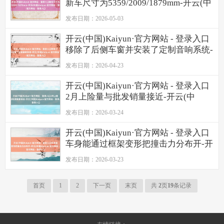
新车尺寸为5359/2009/1879mm-开云(中
国)Kaiyun·官方网站 - 登录入口
发布日期：2026-05-03
开云(中国)Kaiyun·官方网站 - 登录入口
移除了后侧车窗并安装了定制音响系统-
开云(中国)Kaiyun·官方网站 - 登录入口
发布日期：2026-04-23
开云(中国)Kaiyun·官方网站 - 登录入口
2月上险量与批发销量接近-开云(中
国)Kaiyun·官方网站 - 登录入口
发布日期：2026-03-24
开云(中国)Kaiyun·官方网站 - 登录入口
车身能通过框架变形把撞击力分布开-开
云(中国)Kaiyun·官方网站 - 登录入口
发布日期：2026-03-23
首页
1
2
下一页
末页
共
2
页
19
条记录