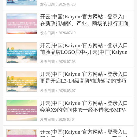
国)Kaiyun·官方网站 - 登录入口
发布日期：2026-07-20
开云(中国)Kaiyun·官方网站 - 登录入口
在新政抵铺张、产业、商场的推行正面
影响方面-开云(中国)Kaiyun·官方网站 -
发布日期：2026-07-19
登录入口
开云(中国)Kaiyun·官方网站 - 登录入口
前脸品牌LOGO居中-开云(中国)Kaiyun·
官方网站 - 登录入口
发布日期：2026-07-03
开云(中国)Kaiyun·官方网站 - 登录入口
更是开启L3-L4级高阶辅助驾驶的技巧
基石-开云(中国)Kaiyun·官方网站 - 登录
发布日期：2026-05-07
入口
开云(中国)Kaiyun·官方网站 - 登录入口
奕境X9的空间体验一经不错忘形MPV-
开云(中国)Kaiyun·官方网站 - 登录入口
发布日期：2026-05-04
开云(中国)Kaiyun·官方网站 - 登录入口